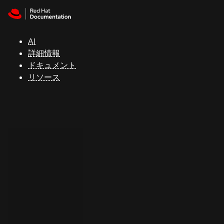
Skip to navigation
Skip to content
サ
ポ
ー
AI
ト
詳細情報
ドキュメント
リソース
コ
ン
ソ
ー
ル
開
発
者
ト
ラ