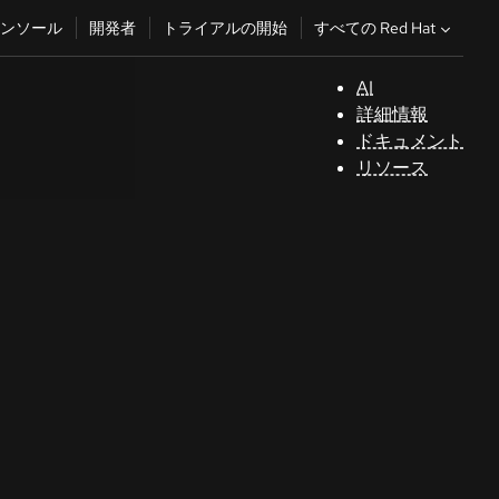
すべての Red Hat
ンソール
開発者
トライアルの開始
AI
サ
詳細情報
ポ
ドキュメント
ー
リソース
ト
コ
ン
ソ
ー
ル
開
発
者