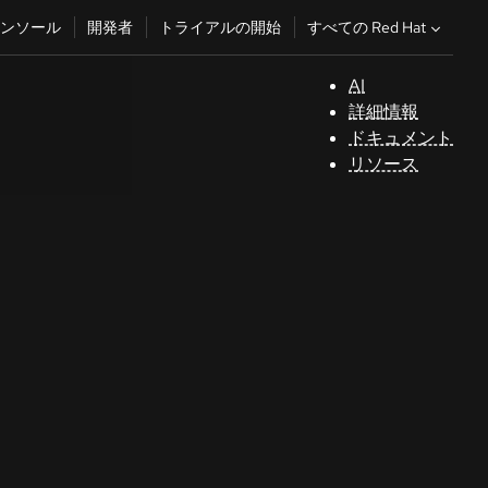
すべての Red Hat
ンソール
開発者
トライアルの開始
AI
サ
詳細情報
ポ
ドキュメント
ー
リソース
ト
コ
ン
ソ
ー
ル
開
発
者