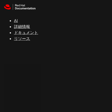
Skip to navigation
Skip to content
サ
ポ
ー
AI
ト
詳細情報
ドキュメント
リソース
コ
ン
ソ
ー
ル
開
発
者
ト
ラ