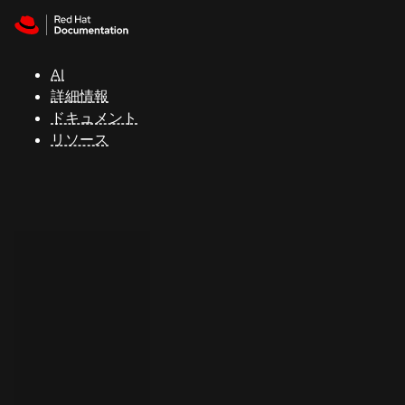
Skip to navigation
Skip to content
サ
ポ
ー
AI
ト
詳細情報
ドキュメント
リソース
コ
ン
ソ
ー
ル
開
発
者
ト
ラ