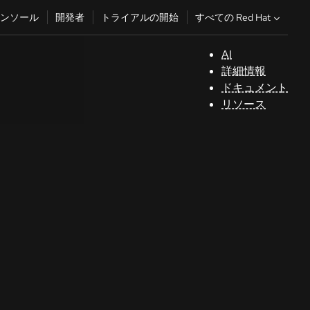
すべての Red Hat
ンソール
開発者
トライアルの開始
AI
サ
詳細情報
ポ
ドキュメント
ー
リソース
ト
コ
ン
ソ
ー
ル
開
発
者