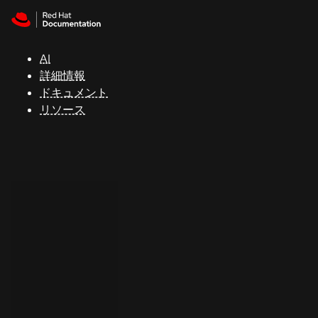
Skip to navigation
Skip to content
サ
ポ
ー
AI
ト
詳細情報
ドキュメント
リソース
コ
ン
ソ
ー
ル
開
発
者
ト
ラ