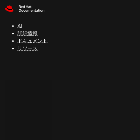
Skip to navigation
Skip to content
サ
ポ
ー
AI
ト
詳細情報
ドキュメント
リソース
コ
ン
ソ
ー
ル
開
発
者
ト
ラ