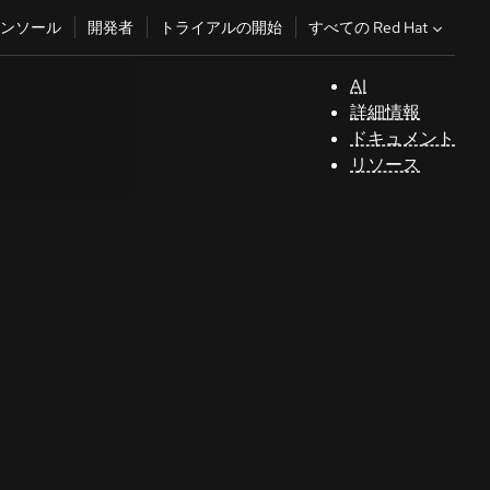
すべての Red Hat
ンソール
開発者
トライアルの開始
AI
サ
詳細情報
ポ
ドキュメント
ー
リソース
ト
コ
ン
ソ
ー
ル
開
発
者