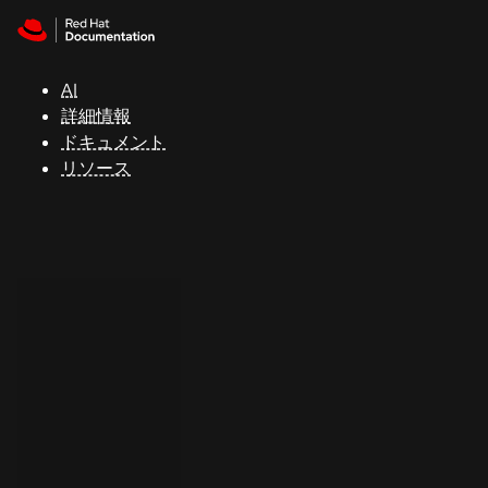
Skip to navigation
Skip to content
サ
ポ
ー
AI
ト
詳細情報
ドキュメント
リソース
コ
ン
ソ
ー
ル
開
発
者
ト
ラ