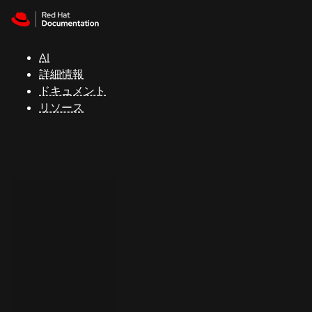
Skip to navigation
Skip to content
サ
ポ
ー
AI
ト
詳細情報
ドキュメント
リソース
コ
ン
ソ
ー
ル
開
発
者
ト
ラ