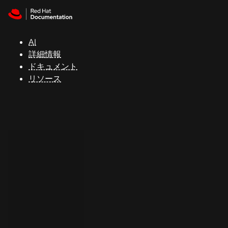
Skip to navigation
Skip to content
サ
ポ
ー
AI
ト
詳細情報
ドキュメント
リソース
コ
ン
ソ
ー
ル
開
発
者
ト
ラ