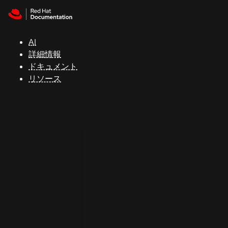
Skip to navigation
Skip to content
サ
ポ
ー
AI
ト
詳細情報
ドキュメント
リソース
コ
ン
ソ
ー
ル
開
発
者
ト
ラ