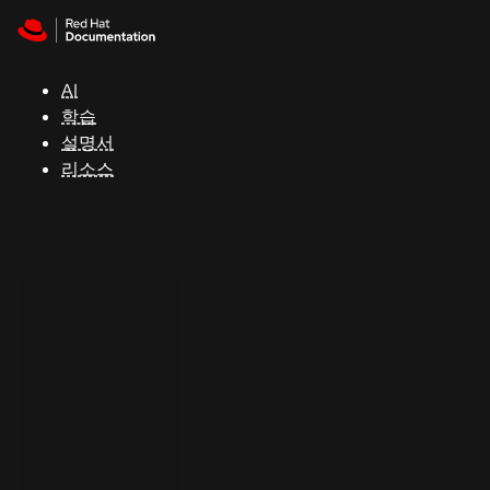
Skip to navigation
Skip to content
지
원
AI
학습
콘
설명서
솔
리소스
개
발
자
평
가
판
시
작
연