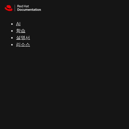
Skip to navigation
Skip to content
지
원
AI
학습
콘
설명서
솔
리소스
개
발
자
평
가
판
시
작
연