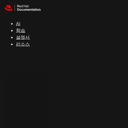
Skip to navigation
Skip to content
지
원
AI
학습
콘
설명서
솔
리소스
개
발
자
평
가
판
시
작
연