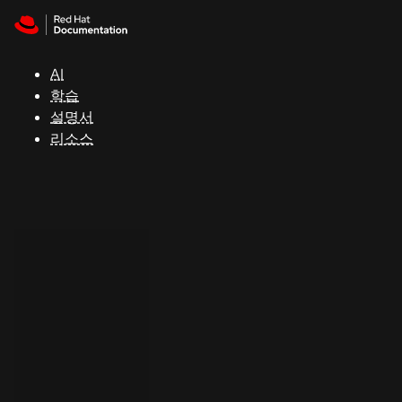
Skip to navigation
Skip to content
지
원
AI
학습
콘
설명서
솔
리소스
개
발
자
평
가
판
시
작
연