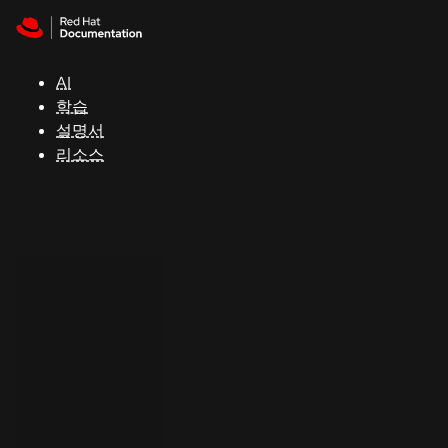
Skip to navigation
Skip to content
지
원
AI
학습
콘
설명서
솔
리소스
개
발
자
평
가
판
시
작
연