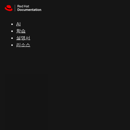
Skip to navigation
Skip to content
지
원
AI
학습
콘
설명서
솔
리소스
개
발
자
평
가
판
시
작
연