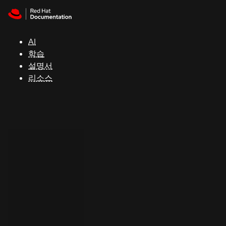
Skip to navigation
Skip to content
지
원
AI
학습
콘
설명서
솔
리소스
개
발
자
평
가
판
시
작
연