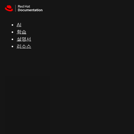
Skip to navigation
Skip to content
지
원
AI
학습
콘
설명서
솔
리소스
개
발
자
평
가
판
시
작
연