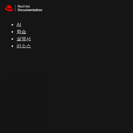
Skip to navigation
Skip to content
지
원
AI
학습
콘
설명서
솔
리소스
개
발
자
평
가
판
시
작
연