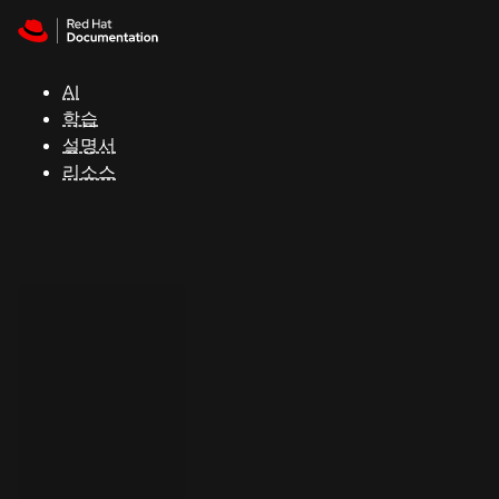
Skip to navigation
Skip to content
지
원
AI
학습
콘
설명서
솔
리소스
개
발
자
평
가
판
시
작
연