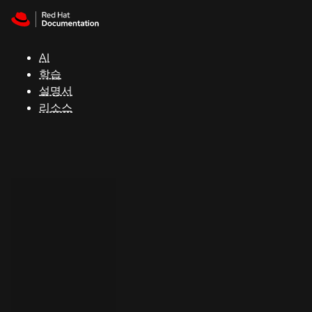
Skip to navigation
Skip to content
지
원
AI
학습
콘
설명서
솔
리소스
개
발
자
평
가
판
시
작
연