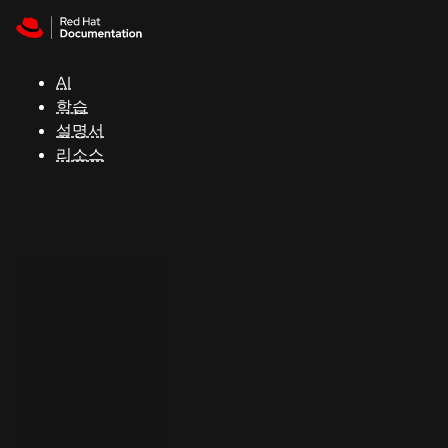
Skip to navigation
Skip to content
지
원
AI
학습
콘
설명서
솔
리소스
개
발
자
평
가
판
시
작
연