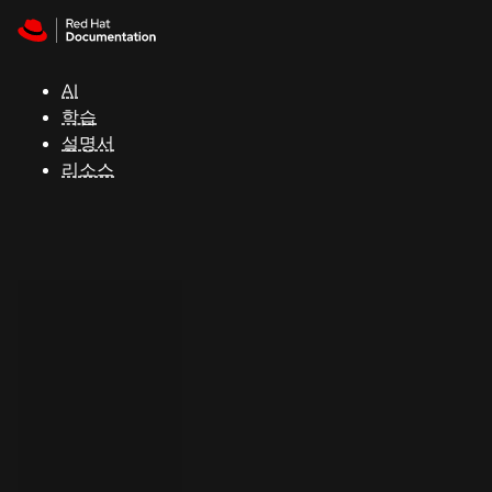
Skip to navigation
Skip to content
지
원
AI
학습
콘
설명서
솔
리소스
개
발
자
평
가
판
시
작
연