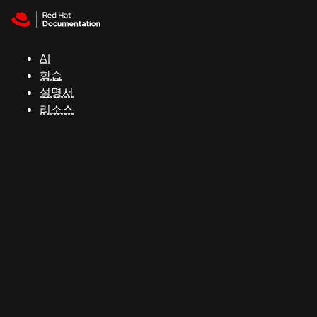
Skip to navigation
Skip to content
지
원
AI
학습
콘
설명서
솔
리소스
개
발
자
평
가
판
시
작
연