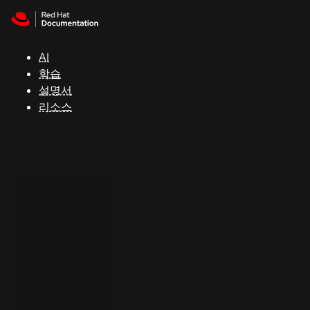
Skip to navigation
Skip to content
지
원
AI
학습
콘
설명서
솔
리소스
개
발
자
평
가
판
시
작
연