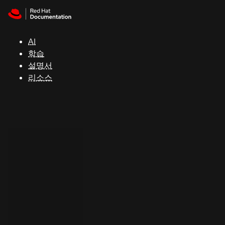
Skip to navigation
Skip to content
지
원
AI
학습
콘
설명서
솔
리소스
개
발
자
평
가
판
시
작
연