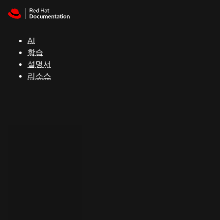
Skip to navigation
Skip to content
지
원
AI
학습
콘
설명서
솔
리소스
개
발
자
평
가
판
시
작
연