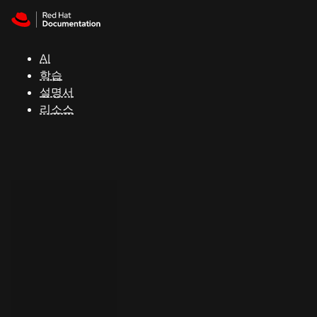
Skip to navigation
Skip to content
지
원
AI
학습
콘
설명서
솔
리소스
개
발
자
평
가
판
시
작
연