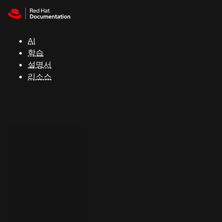
Skip to navigation
Skip to content
지
원
AI
학습
콘
설명서
솔
리소스
개
발
자
평
가
판
시
작
연