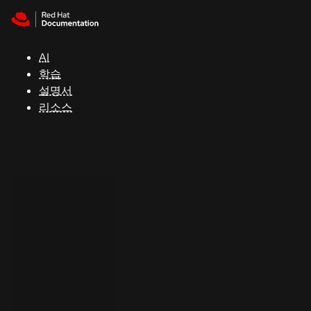
Skip to navigation
Skip to content
지
원
AI
학습
콘
설명서
솔
리소스
개
발
자
평
가
판
시
작
연