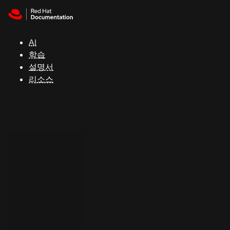
Skip to navigation
Skip to content
지
원
AI
학습
콘
설명서
솔
리소스
개
발
자
평
가
판
시
작
연