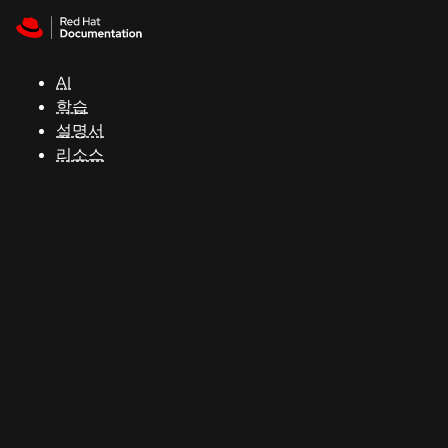
Skip to navigation
Skip to content
지
원
AI
학습
콘
설명서
솔
리소스
개
발
자
평
가
판
시
작
연