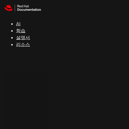
Skip to navigation
Skip to content
지
원
AI
학습
콘
설명서
솔
리소스
개
발
자
평
가
판
시
작
연