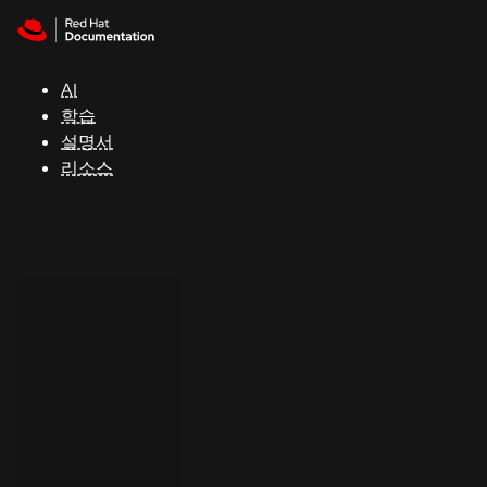
Skip to navigation
Skip to content
지
원
AI
학습
콘
설명서
솔
리소스
개
발
자
평
가
판
시
작
연