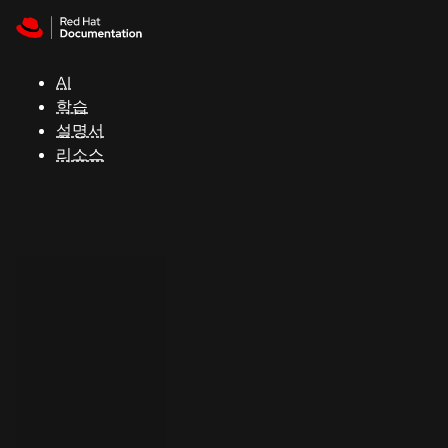
Skip to navigation
Skip to content
지
원
AI
학습
콘
설명서
솔
리소스
개
발
자
평
가
판
시
작
연