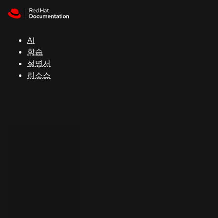
Skip to navigation
Skip to content
지
원
AI
학습
콘
설명서
솔
리소스
개
발
자
평
가
판
시
작
연