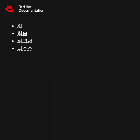
Skip to navigation
Skip to content
지
원
AI
학습
콘
설명서
솔
리소스
개
발
자
평
가
판
시
작
연