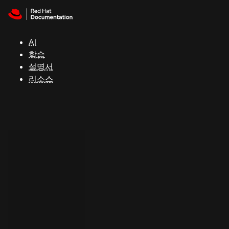
Skip to navigation
Skip to content
지
원
AI
학습
콘
설명서
솔
리소스
개
발
자
평
가
판
시
작
연