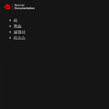
Skip to navigation
Skip to content
지
원
AI
학습
콘
설명서
솔
리소스
개
발
자
평
가
판
시
작
연