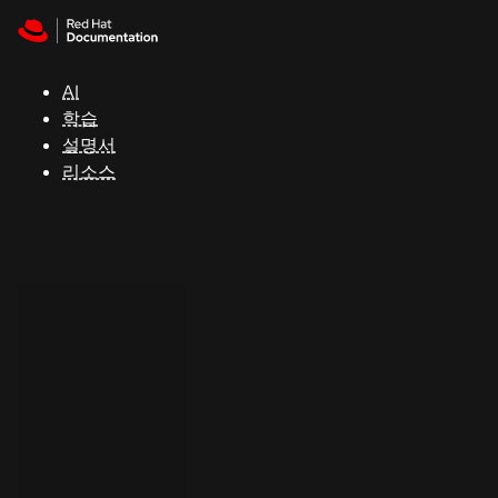
Skip to navigation
Skip to content
지
원
AI
학습
콘
설명서
솔
리소스
개
발
자
평
가
판
시
작
연