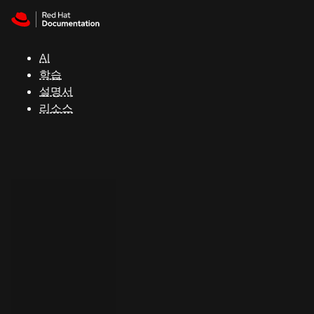
Skip to navigation
Skip to content
지
원
AI
학습
콘
설명서
솔
리소스
개
발
자
평
가
판
시
작
연