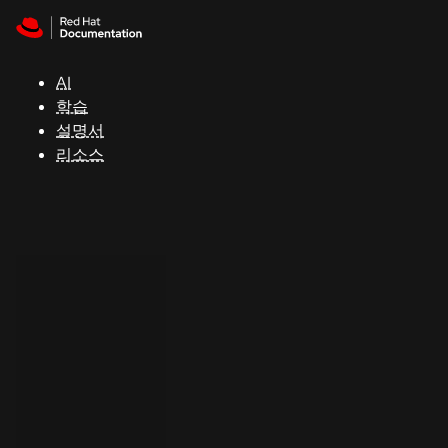
Skip to navigation
Skip to content
지
원
AI
학습
콘
설명서
솔
리소스
개
발
자
평
가
판
시
작
연