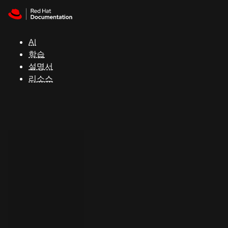
Skip to navigation
Skip to content
지
원
AI
학습
콘
설명서
솔
리소스
개
발
자
평
가
판
시
작
연