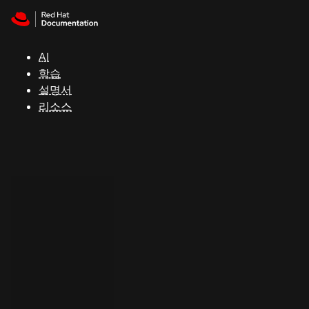
Skip to navigation
Skip to content
지
원
AI
학습
콘
설명서
솔
리소스
개
발
자
평
가
판
시
작
연