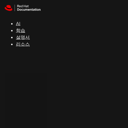
Skip to navigation
Skip to content
지
원
AI
학습
콘
설명서
솔
리소스
개
발
자
평
가
판
시
작
연