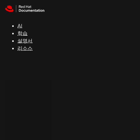
Skip to navigation
Skip to content
지
원
AI
학습
콘
설명서
솔
리소스
개
발
자
평
가
판
시
작
연