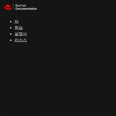
Skip to navigation
Skip to content
지
원
AI
학습
콘
설명서
솔
리소스
개
발
자
평
가
판
시
작
연